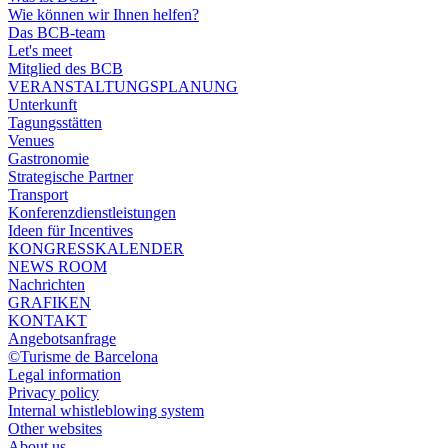
Wie können wir Ihnen helfen?
Das BCB-team
Let's meet
Mitglied des BCB
VERANSTALTUNGSPLANUNG
Unterkunft
Tagungsstätten
Venues
Gastronomie
Strategische Partner
Transport
Konferenzdienstleistungen
Ideen für Incentives
KONGRESSKALENDER
NEWS ROOM
Nachrichten
GRAFIKEN
KONTAKT
Angebotsanfrage
©Turisme de Barcelona
Legal information
Privacy policy
Internal whistleblowing system
Other websites
About us