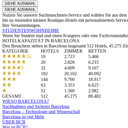
Nutzen Sie unseren Suchmaschinen-Service und wählen Sie aus dem bre
hin zu reizenden kleinen Boutique-Hotels mit personalisiertem Service
Ihre Versammlungen.
STUDENTENWOHNHEIME
Wenn Sie Student sind und einen Kongress oder eine Fachveranstaltu
HOTELKAPAZITÄT IN BARCELONA
Den Besuchern stehen in Barcelona insgesamt 512 Hotels, 45.275 Zim
KATEGORIE
HOTELS
ZIMMER
BETTEN
19
2.723
5.466
20
2.828
6.233
32
4.609
9.167
182
20.102
40.092
144
9.760
18.917
63
3.353
6.625
52
1.569
2.982
GESAMT
512
45.275
89.482
WIESO BARCELONA?
Nachhaltiges und Sicheres Barcelona
Barcelona – Technologie und Wissenschaft
Barcelona ist viel Mehr
ÜBER BCB
Was ist BCB?